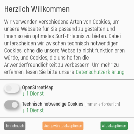
Ökologie oder des Naturschutzes sehr wichtig sind,
Herzlich Willkommen
sind jedoch bei der Öffentlichkeit oft negativ
besetzt. Wichtig war auch die Tatsache, den Laien
Wir verwenden verschiedene Arten von Cookies, um
nicht nur makroskopische, sondern auch
unsere Webseite für Sie passend zu gestalten und
mikroskopische Tierarten zeigen, die auf einem
Ihnen so ein optimales Surf-Erlebnis zu bieten. Dabei
Baum oder in seiner Nähe Lebensraum finden
unterscheiden wir zwischen technisch notwendigen
können. So werden Bodenfallen (Weberknechte,
Cookies, ohne die unsere Webseite nicht funktionieren
Käfer…), Klebebände (Käfer), aber auch
würde, und Cookies, die uns helfen die
Vogelbeobachtungen zu den Aktivitäten gehören,
Anwenderfreundlichkeit zu verbessern.
Um mehr zu
die den Interessenten gezeigt und detailliert
erfahren, lesen Sie bitte unsere
Datenschutzerklärung
.
erklärt werden sollen. U. a. Arbeit und Umgang mit
einem Mikroskop oder einer Lupe ist für viele
OpenStreetMap
Menschen absolut unbekannt und
↓
1
Dienst
erfahrungsgemäß kann bei vielen Laien ein großes
Interesse wecken. Die Laien werden in alle
Technisch notwendige Cookies
(immer erforderlich)
Aktivitäten miteinbezogen (Sammeln von Proben,
↓
1
Dienst
Bestimmung, Auswertung,
Vogelstimmenbestimmungen…).
Ich lehne ab
Ausgewählte akzeptieren
Alle akzeptieren
ausgewählte Tierarten werden als wichtige