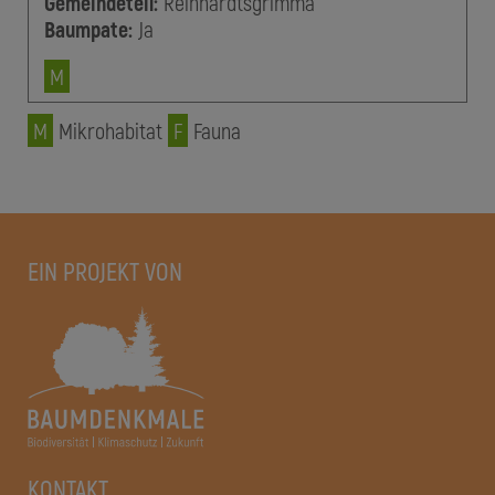
Gemeindeteil:
Reinhardtsgrimma
Baumpate:
Ja
M
M
Mikrohabitat
F
Fauna
EIN PROJEKT VON
KONTAKT