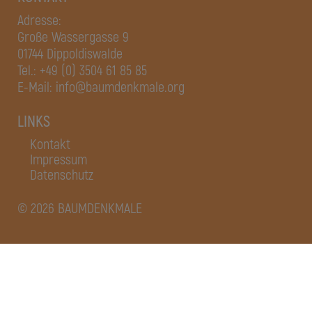
Adresse:
Große Wassergasse 9
01744 Dippoldiswalde
Tel.:
+49 (0) 3504 61 85 85
E-Mail:
info@baumdenkmale.org
LINKS
Kontakt
Impressum
Datenschutz
© 2026 BAUMDENKMALE