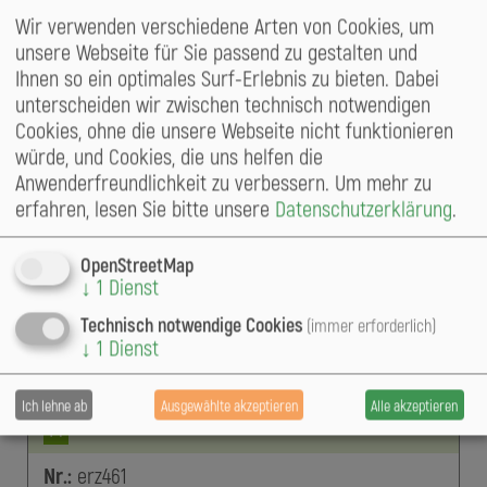
Art:
Trauben-Eiche
(
)
Quercus petraea
Wir verwenden verschiedene Arten von Cookies, um
Familie:
Fagaceae
unsere Webseite für Sie passend zu gestalten und
Gemeinde:
Bad Gottleuba–Berggießhübel, Stadt
Ihnen so ein optimales Surf-Erlebnis zu bieten. Dabei
Gemeindeteil:
Bad Gottleuba, Kurort
unterscheiden wir zwischen technisch notwendigen
Baumpate:
Dietrich
Schildbach
Cookies, ohne die unsere Webseite nicht funktionieren
würde, und Cookies, die uns helfen die
Nr.:
MS056
Anwenderfreundlichkeit zu verbessern.
Um mehr zu
Krumme Trauben-Eiche am Brüderweg Tharandt
erfahren, lesen Sie bitte unsere
Datenschutzerklärung
.
Grundbeschreibung:
ja
OpenStreetMap
Art:
Trauben-Eiche
(
)
Quercus petraea
↓
1
Dienst
Familie:
Fagaceae
Technisch notwendige Cookies
(immer erforderlich)
Gemeinde:
Tharandt, Stadt
↓
1
Dienst
Gemeindeteil:
Tharandt
Baumpate:
Franziska
Wenk
Ich lehne ab
Ausgewählte akzeptieren
Alle akzeptieren
M
Nr.:
erz461