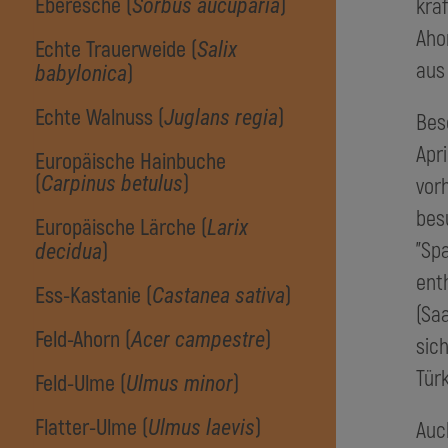
Eberesche (
)
krä
Sorbus aucuparia
Aho
Echte Trauerweide (
Salix
aus
)
babylonica
Echte Walnuss (
)
Juglans regia
Bes
Apr
Europäische Hainbuche
(
)
Carpinus betulus
vor
bes
Europäische Lärche (
Larix
"Sp
)
decidua
ent
Ess-Kastanie (
)
Castanea sativa
(Sa
Feld-Ahorn (
)
Acer campestre
sic
Türk
Feld-Ulme (
)
Ulmus minor
Flatter-Ulme (
)
Ulmus laevis
Auc