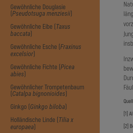
Nat
Gewöhnliche Douglasie
(
)
län
Pseudotsuga menziesii
vor
Gewöhnliche Eibe (
Taxus
)
Jun
baccata
ins
Gewöhnliche Esche (
Fraxinus
)
excelsior
Inz
Gewöhnliche Fichte (
Picea
bew
)
abies
Dur
Gewöhnlicher Trompetenbaum
Fäul
(
)
Catalpa bignonioides
Quel
Ginkgo (
)
Ginkgo biloba
[1] A
Holländische Linde (
Tilia x
)
[2] 
europaea