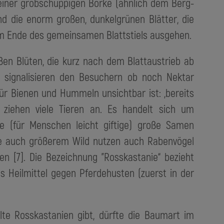
einer grobschuppigen Borke (ähnlich dem Berg-
ind die enorm großen, dunkelgrünen Blätter, die
vom Ende des gemeinsamen Blattstiels ausgehen.
ßen Blüten, die kurz nach dem Blattaustrieb ab
d signalisieren den Besuchern ob noch Nektar
für Bienen und Hummeln unsichtbar ist: „bereits
e ziehen viele Tieren an. Es handelt sich um
re (für Menschen leicht giftige) große Samen
ie auch größerem Wild nutzen auch Rabenvögel
en [7]. Die Bezeichnung "Rosskastanie“ bezieht
ls Heilmittel gegen Pferdehusten (zuerst in der
te Rosskastanien gibt, dürfte die Baumart im