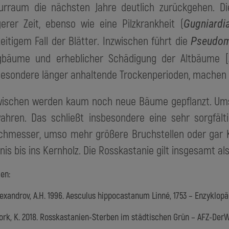
urraum die nächsten Jahre deutlich zurückgehen. Di
gerer Zeit, ebenso wie eine Pilzkrankheit (
Gugniardi
zeitigem Fall der Blätter. Inzwischen führt die
Pseudo
gbäume und erheblicher Schädigung der Altbäume [
besondere länger anhaltende Trockenperioden, machen 
wischen werden kaum noch neue Bäume gepflanzt. Umso 
ahren. Das schließt insbesondere eine sehr sorgfält
chmesser, umso mehr größere Bruchstellen oder gar K
nis bis ins Kernholz. Die Rosskastanie gilt insgesamt als
len:
lexandrov, A.H. 1996. Aesculus hippocastanum Linné, 1753 – Enzyklopädi
Bork, K. 2018. Rosskastanien-Sterben im städtischen Grün – AFZ-DerW