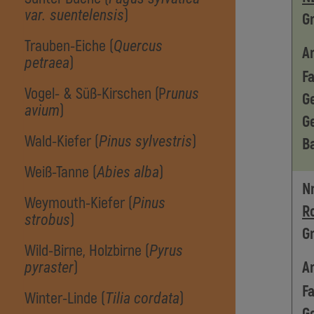
)
var. suentelensis
G
Trauben-Eiche (
Quercus
Ar
)
petraea
Fa
Vogel- & Süß-Kirschen (P
runus
G
)
avium
G
Wald-Kiefer (
)
Pinus sylvestris
B
Weiß-Tanne (
)
Abies alba
Nr
Weymouth-Kiefer (
Pinus
R
)
strobus
G
Wild-Birne, Holzbirne (
Pyrus
)
Ar
pyraster
Fa
Winter-Linde (
)
Tilia cordata
G