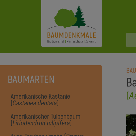
BA
BAUMARTEN
Ba
(
A
Amerikanische Kastanie
(
)
Castanea dentata
Amerikanischer Tulpenbaum
(
)
Liriodendron tulipifera