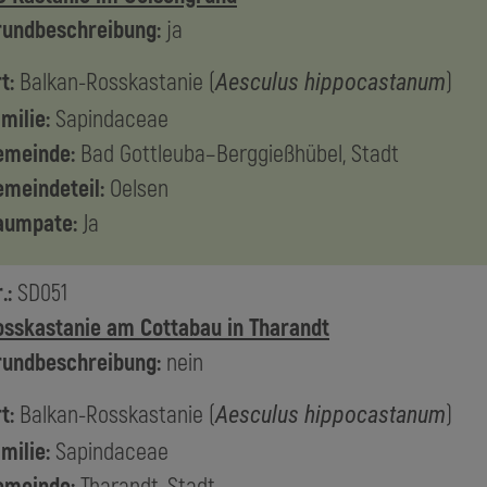
rundbeschreibung:
ja
t:
Balkan-Rosskastanie
(
)
Aesculus hippocastanum
milie:
Sapindaceae
emeinde:
Bad Gottleuba–Berggießhübel, Stadt
emeindeteil:
Oelsen
aumpate:
Ja
.:
SD051
osskastanie am Cottabau in Tharandt
rundbeschreibung:
nein
t:
Balkan-Rosskastanie
(
)
Aesculus hippocastanum
milie:
Sapindaceae
emeinde:
Tharandt, Stadt