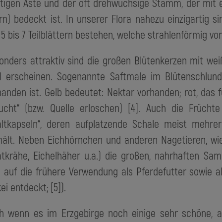
ftigen Äste und der oft drehwüchsige Stamm, der mit 
rn) bedeckt ist. In unserer Flora nahezu einzigartig s
 5 bis 7 Teilblättern bestehen, welche strahlenförmig 
onders attraktiv sind die großen Blütenkerzen mit wei
il erscheinen. Sogenannte Saftmale im Blütenschlun
handen ist. Gelb bedeutet: Nektar vorhanden; rot, das 
ucht“ (bzw. Quelle erloschen) [4]. Auch die Frücht
altkapseln“, deren aufplatzende Schale meist mehre
hält. Neben Eichhörnchen und anderen Nagetieren, w
atkrähe, Eichelhäher u.a.) die großen, nahrhaften Sam
h auf die frühere Verwendung als Pferdefutter sowie a
ei entdeckt; [5]).
h wenn es im Erzgebirge noch einige sehr schöne, al