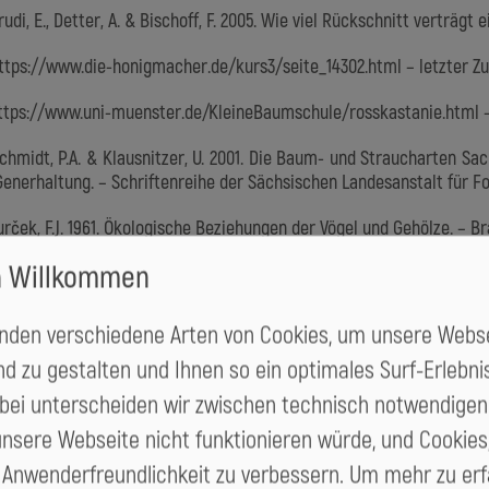
rudi, E., Detter, A. & Bischoff, F. 2005. Wie viel Rückschnitt verträg
https://www.die-honigmacher.de/kurs3/seite_14302.html – letzter Zugri
https://www.uni-muenster.de/KleineBaumschule/rosskastanie.html – le
Schmidt, P.A. & Klausnitzer, U. 2001. Die Baum- und Straucharten S
Generhaltung. – Schriftenreihe der Sächsischen Landesanstalt für For
urček, F.J. 1961. Ökologische Beziehungen der Vögel und Gehölze. – Bra
h Willkommen
gebnis
se
r.
Name
nden verschiedene Arten von Cookies, um unsere Webse
d zu gestalten und Ihnen so ein optimales Surf-Erlebni
rt
abei unterscheiden wir zwischen technisch notwendigen
emeinde
unsere Webseite nicht funktionieren würde, und Cookies,
e Anwenderfreundlichkeit zu verbessern.
Um mehr zu erf
emeindeteil