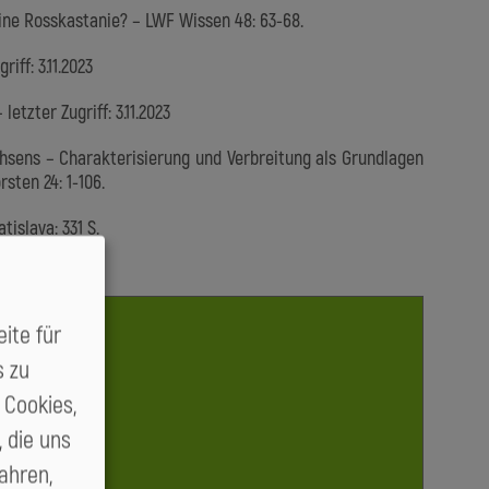
t eine Rosskastanie? – LWF Wissen 48: 63-68.
ff: 3.11.2023
tzter Zugriff: 3.11.2023
achsens – Charakterisierung und Verbreitung als Grundlagen
sten 24: 1-106.
tislava: 331 S.
ite für
s zu
 Cookies,
 die uns
ahren,