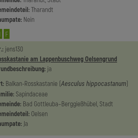
emeindeteil:
Tharandt
aumpate:
Nein
M
F
.:
jens130
osskastanie am Lappenbuschweg Oelsengrund
rundbeschreibung:
ja
t:
Balkan-Rosskastanie
(
)
Aesculus hippocastanum
milie:
Sapindaceae
emeinde:
Bad Gottleuba–Berggießhübel, Stadt
emeindeteil:
Oelsen
aumpate:
Ja