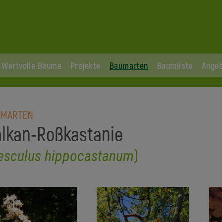
Wertvolle Bäume
Projekte
Baumarten
Baumliste
Ange
UMARTEN
lkan-Roßkastanie
)
esculus hippocastanum