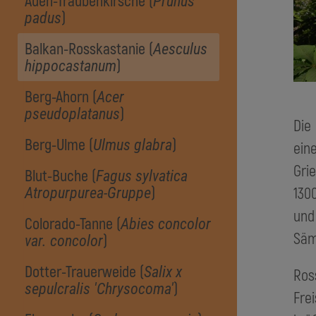
Auen-Traubenkirsche (
Prunus
)
padus
Balkan-Rosskastanie (
Aesculus
)
hippocastanum
Berg-Ahorn (
Acer
)
pseudoplatanus
Die
Berg-Ulme (
)
Ulmus glabra
ein
Gri
Blut-Buche (
Fagus sylvatica
)
130
Atropurpurea-Gruppe
und
Colorado-Tanne (
Abies concolor
Säm
)
var. concolor
Dotter-Trauerweide (
Salix x
Ros
)
sepulcralis 'Chrysocoma'
Fre