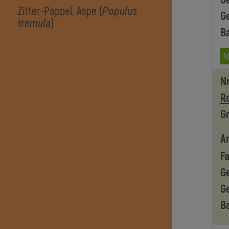
Zitter-Pappel, Aspe (
Populus
G
)
tremula
B
Nr
R
G
Ar
Fa
G
G
B