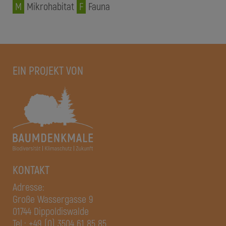
M
Mikrohabitat
F
Fauna
EIN PROJEKT VON
KONTAKT
Adresse:
Große Wassergasse 9
01744 Dippoldiswalde
Tel.:
+49 (0) 3504 61 85 85