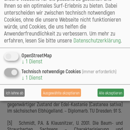
Quellen:
Ihnen so ein optimales Surf-Erlebnis zu bieten. Dabei
unterscheiden wir zwischen technisch notwendigen
[1] Botacci, A. 1998. Castanea sativa Miller, 1768 –
Cookies, ohne die unsere Webseite nicht funktionieren
Enzyklopädie der Holzgewächse 14. Erg.Lfg. 12/98: 1-10.
würde, und Cookies, die uns helfen die
Anwenderfreundlichkeit zu verbessern.
Um mehr zu
[2] Bouffier, V.A. 2019. Historische und rezente
erfahren, lesen Sie bitte unsere
Datenschutzerklärung
.
Naturdenkmale, Baumgruppen und Alleen der Edel-Kastanie
(Castanea sativa Mill.) – Baum des Jahres 2018 – in
Deutschland. – Mitteilungen der Deutschen
OpenStreetMap
Dendrologischen Gesellschaft 104: 65-84.
↓
1
Dienst
Technisch notwendige Cookies
(immer erforderlich)
[3] Gawantka, L. 2022. Ausbreitungspotential der
↓
1
Dienst
Esskastanie (Castanea sativa Mill.) auf einer Probefläche im
Tharandter Wald. – Masterarb. TU Dresden: 66 S.
Ich lehne ab
Ausgewählte akzeptieren
Alle akzeptieren
[4] Krahn, S. 2011. Historische Entwicklung und
gegenwärtiger Zustand der Edel-Kastanie (Castanea sativa)
im sächsischen Elbhügelland. – Diplomarb. TU Dresden: 91 S.
[5] Schmidt, P.A. & Klausnitzer, U. 2001. Die Baum- und
Straucharten Sachsens – Charakterisierung und