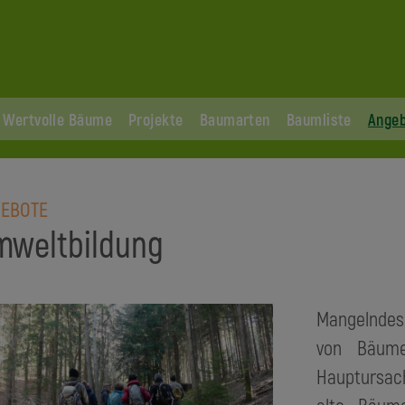
Wertvolle Bäume
Projekte
Baumarten
Baumliste
Ange
EBOTE
mweltbildung
Mangelndes 
von Bäume
Hauptursach