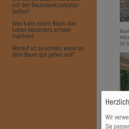
mit den Baumdenkmalpaten
laufen?
Was kann einem Baum das
Leben besonders schwer
Bau
machen?
März
(© S
Worauf ist zu achten, wenn es
dem Baum gut gehen soll?
Herzlic
Wir verwe
Sie passen