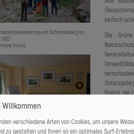
alte Bäum
Ökosysteme
einfach sch
mdenkmalwanderung um Schmiedeberg im
Die Grüne
 2022
Natursch
imone Heinz)
Veranstal
Umweltbil
verschieden
Osterzgebi
Freital, di
Mulde/Flöha
h Willkommen
Mehrmals 
nden verschiedene Arten von Cookies, um unsere Webse
auch zu b
d zu gestalten und Ihnen so ein optimales Surf-Erlebni