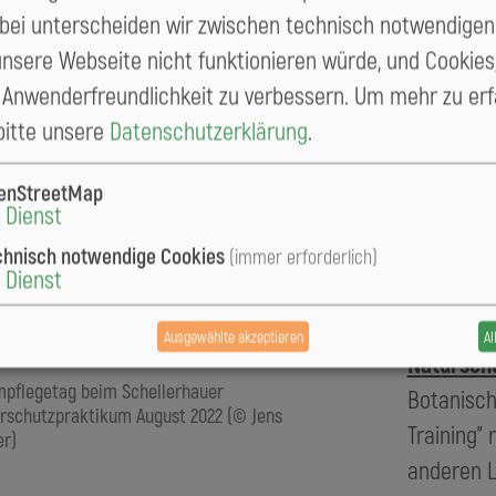
Eine klei
fnung Fotoausstellung Botanischer Garten
abei unterscheiden wir zwischen technisch notwendigen
llerhau im Juni 2022 (© Antje Lindner)
war im So
unsere Webseite nicht funktionieren würde, und Cookies,
zu sehen,
e Anwenderfreundlichkeit zu verbessern.
Um mehr zu erf
Freiberg 
 bitte unsere
Datenschutzerklärung
.
Tharandte
Geisingbe
enStreetMap
Dienst
Wildapfel
chnisch notwendige Cookies
deren Bew
(immer erforderlich)
Dienst
Im Rahmen
Osterzgeb
Ausgewählte akzeptieren
Al
Natursch
pflegetag beim Schellerhauer
Botanisch
rschutzpraktikum August 2022 (© Jens
Training"
r)
anderen Lä