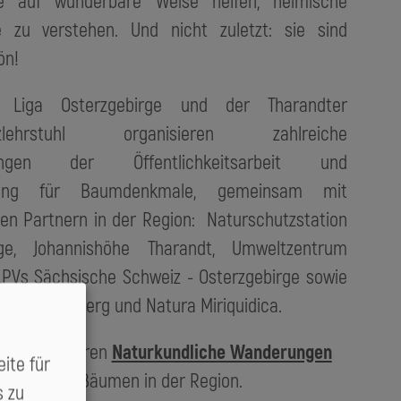
e auf wunderbare Weise helfen, heimische
 zu verstehen. Und nicht zuletzt: sie sind
ön!
 Liga Osterzgebirge und der Tharandter
utzlehrstuhl organisieren zahlreiche
tungen der Öffentlichkeitsarbeit und
dung für Baumdenkmale, gemeinsam mit
en Partnern in der Region: Naturschutzstation
rge, Johannishöhe Tharandt, Umweltzentrum
e LPVs Sächsische Schweiz - Osterzgebirge sowie
, Nabu Freiberg und Natura Miriquidica.
im Jahr führen
Naturkundliche Wanderungen
ite für
esonderen Bäumen in der Region.
s zu