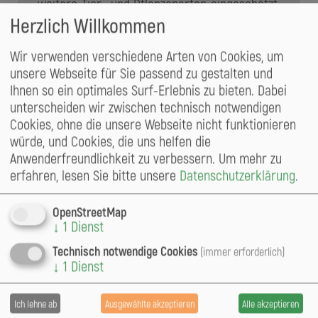
weitere Tier- und Pflanzenarten eingeschätzt.
Dazu zählen viele markante Strukturen, die
Herzlich Willkommen
schon direkt Aktivitäten von Tieren verraten
(Bohrlöcher, Nester, Spechthöhlen) oder die
Wir verwenden verschiedene Arten von Cookies, um
als Habitate besonders spezialisierter Arten
unsere Webseite für Sie passend zu gestalten und
bekannt sind wie die Fruchtkörper von
Ihnen so ein optimales Surf-Erlebnis zu bieten. Dabei
Baumpilzen oder Mulmtaschen. Von einigen
unterscheiden wir zwischen technisch notwendigen
Bäumen wurden außerdem der Bewuchs mit
Cookies, ohne die unsere Webseite nicht funktionieren
Flechten und Moosen erfasst, sowie
würde, und Cookies, die uns helfen die
Vorkommen von Spechtschmieden am
Anwenderfreundlichkeit zu verbessern.
Um mehr zu
unteren Stamm notiert.
erfahren, lesen Sie bitte unsere
Datenschutzerklärung
.
Für 20 ausgewählte Exemplare führte das
OpenStreetMap
Naturschutzinstitut Freiberg
vertiefte
↓
1
Dienst
Untersuchungen zu deren Nutzung durch
Technisch notwendige Cookies
(immer erforderlich)
(Sichtbeobachtungen, Gesang) und
Vögel
↓
1
Dienst
(mittels Batcorder) durch.
Fledermäuse
Insgesamt spiegelt das erfasste
Ich lehne ab
Ausgewählte akzeptieren
Alle akzeptieren
Gesamtartenspektrum die gesamte